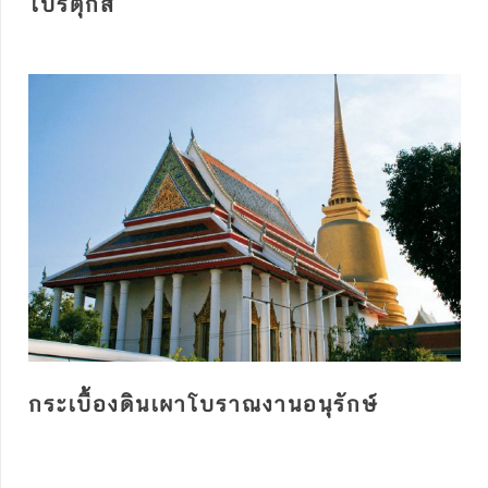
โปรตุกีส
กระเบื้องดินเผาโบราณงานอนุรักษ์