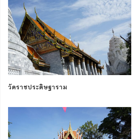
วัดราชประดิษฐาราม