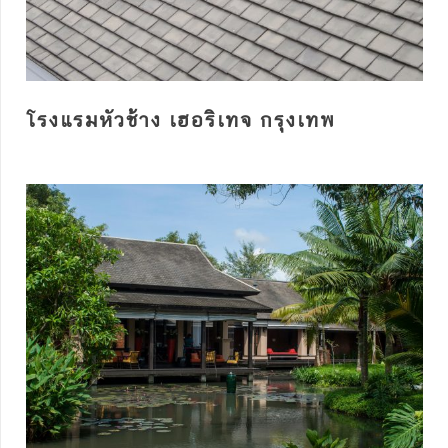
โรงแรมหัวช้าง เฮอริเทจ กรุงเทพ