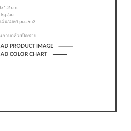
x1.2 cm.
 kg./pc
แผ่น/เมตร pcs./m2
อนกาบกล้วยปิดชาย
AD PRODUCT IMAGE
AD COLOR CHART