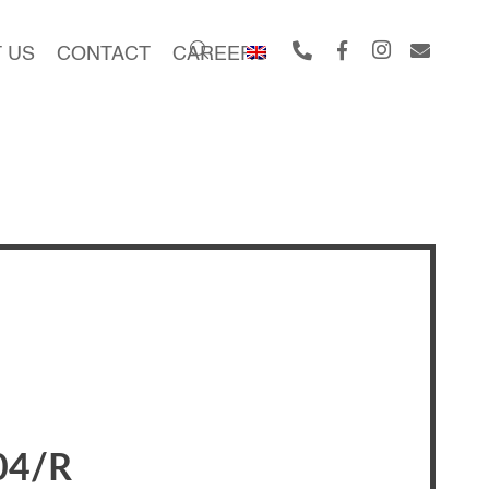
 US
CONTACT
CAREERS
04/R