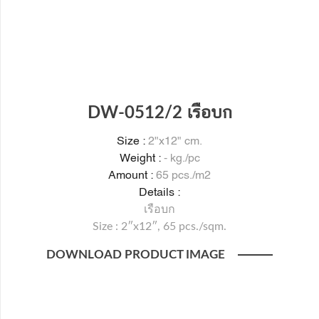
DW-0512/2 เรือบก
Size :
2"x12" cm.
Weight :
- kg./pc
Amount :
65 pcs./m2
Details :
เรือบก
Size : 2″x12″, 65 pcs./sqm.
DOWNLOAD PRODUCT IMAGE