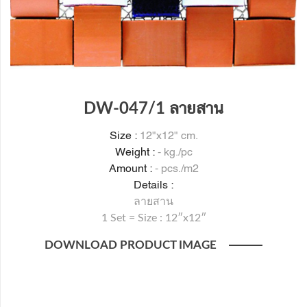
DW-047/1 ลายสาน
Size :
12"x12" cm.
Weight :
- kg./pc
Amount :
- pcs./m2
Details :
ลายสาน
1 Set = Size : 12″x12″
DOWNLOAD PRODUCT IMAGE