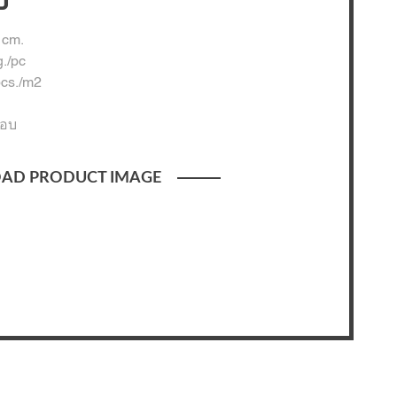
บ
 cm.
g./pc
pcs./m2
ือบ
AD PRODUCT IMAGE