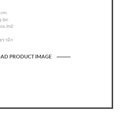
 cm.
g./pc
pcs./m2
เซรามิก
AD PRODUCT IMAGE